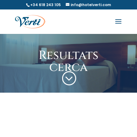
+34 618 243 105
info@hotelverti.com
Resultats
cerca
;