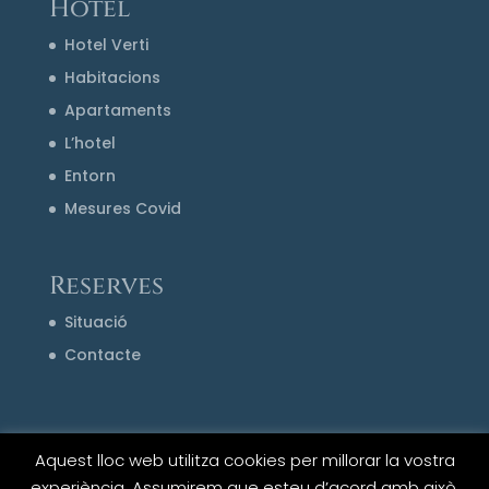
Hotel
Hotel Verti
Habitacions
Apartaments
L’hotel
Entorn
Mesures Covid
Reserves
Situació
Contacte
Aquest lloc web utilitza cookies per millorar la vostra
experiència. Assumirem que esteu d’acord amb això,