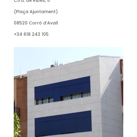
Ctra. de Ribes, 5
(Plaça Ajuntament)
08520 Corró d’Avall
+34 618 243 105